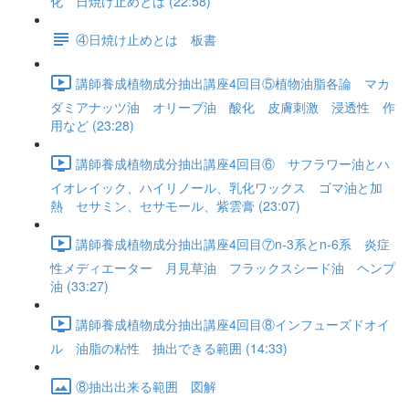
化 日焼け止めとは (22:58)
④日焼け止めとは 板書
講師養成植物成分抽出講座4回目⑤植物油脂各論 マカ
ダミアナッツ油 オリーブ油 酸化 皮膚刺激 浸透性 作
用など (23:28)
講師養成植物成分抽出講座4回目⑥ サフラワー油とハ
イオレイック、ハイリノール、乳化ワックス ゴマ油と加
熱 セサミン、セサモール、紫雲膏 (23:07)
講師養成植物成分抽出講座4回目⑦n-3系とn-6系 炎症
性メディエーター 月見草油 フラックスシード油 ヘンプ
油 (33:27)
講師養成植物成分抽出講座4回目⑧インフューズドオイ
ル 油脂の粘性 抽出できる範囲 (14:33)
⑧抽出出来る範囲 図解