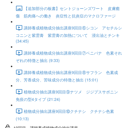
【追加部分の板書】セントジョーンズワート 皮膚癒
傷 筋肉痛への働き 炎症性と抗炎症のマクロファージ
講師養成植物成分抽出講座9回目⑥シコン アセチルシ
コニンと紫雲膏 紫雲膏の加熱について 浸出油とチンキ
(34:45)
講師養成植物成分抽出講座9回目⑦ベニバナ 色素それ
ぞれの特徴と抽出 (9:33)
講師養成植物成分抽出講座9回目⑧サフラン 色素成
分、芳香成分、苦味成分の特徴と抽出 (15:01)
植物成分抽出講座9回目⑨ナツメ ジジプスサポニン
免疫の型4タイプ (21:24)
植物成分抽出講座9回目⑩クチナシ クチナシ色素
(10:13)
10回目 講師養成植物成分抽出講座