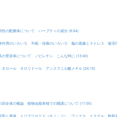
の配糖体について ハーブティの成分 (9:04)
用のいろいろ 不眠・頭痛のいろいろ 脳の葛藤とストレス 催淫作用 (
受容体について ノビレチン こんな時に (13:40)
ロール ネロリドール アンスラニル酸メチル (24:15)
全体の概論 植物油脂単独での開講について (17:00)
形と液体 トリグリセリド（モノ・ジ） ワックス エステル 飽和炭化水