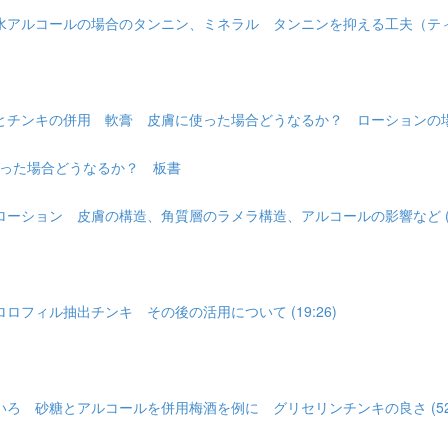
アルコールの場合のタンニン、ミネラル タンニンを抑える工夫（ティーの場
チンキの併用 軟膏 皮膚に使った場合どうなるか？ ローションの場合 ご
った場合どうなるか？ 板書
ション 皮膚の構造、角質層のラメラ構造、アルコールの影響など (26
フィル抽出チンキ その後の活用について (19:26)
 砂糖とアルコールを併用梅酒を例に グリセリンチンキの良さ (52: