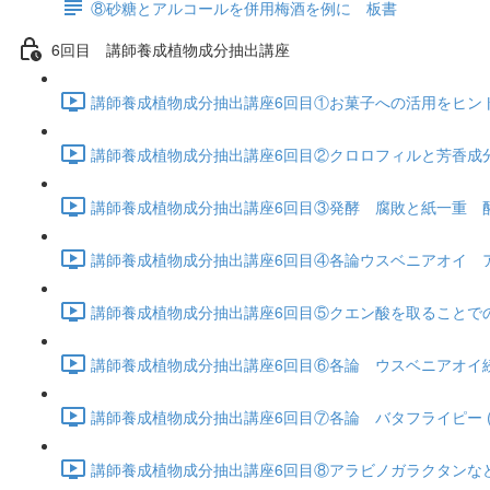
⑧砂糖とアルコールを併用梅酒を例に 板書
6回目 講師養成植物成分抽出講座
講師養成植物成分抽出講座6回目①お菓子への活用をヒント
講師養成植物成分抽出講座6回目②クロロフィルと芳香成分 
講師養成植物成分抽出講座6回目③発酵 腐敗と紙一重 酵素
講師養成植物成分抽出講座6回目④各論ウスベニアオイ アン
講師養成植物成分抽出講座6回目⑤クエン酸を取ることでの、体
講師養成植物成分抽出講座6回目⑥各論 ウスベニアオイ続き 
講師養成植物成分抽出講座6回目⑦各論 バタフライピー (15
講師養成植物成分抽出講座6回目⑧アラビノガラクタンなど