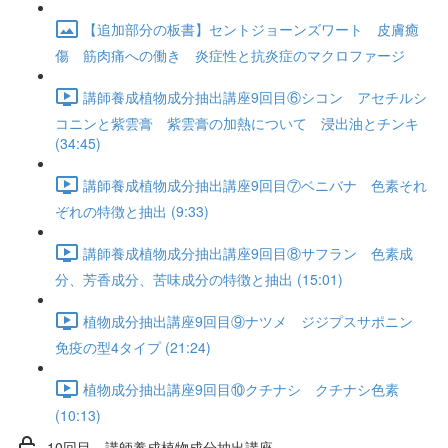
【追加部分の板書】セントジョーンズワート 皮膚癒
傷 筋肉痛への働き 炎症性と抗炎症のマクロファージ
講師養成植物成分抽出講座9回目⑥シコン アセチルシ
コニンと紫雲膏 紫雲膏の加熱について 浸出油とチンキ
(34:45)
講師養成植物成分抽出講座9回目⑦ベニバナ 色素それ
ぞれの特徴と抽出 (9:33)
講師養成植物成分抽出講座9回目⑧サフラン 色素成
分、芳香成分、苦味成分の特徴と抽出 (15:01)
植物成分抽出講座9回目⑨ナツメ ジジプスサポニン
免疫の型4タイプ (21:24)
植物成分抽出講座9回目⑩クチナシ クチナシ色素
(10:13)
10回目 講師養成植物成分抽出講座