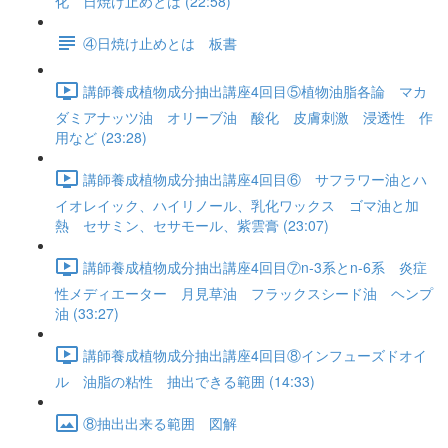
化 日焼け止めとは (22:58)
④日焼け止めとは 板書
講師養成植物成分抽出講座4回目⑤植物油脂各論 マカ
ダミアナッツ油 オリーブ油 酸化 皮膚刺激 浸透性 作
用など (23:28)
講師養成植物成分抽出講座4回目⑥ サフラワー油とハ
イオレイック、ハイリノール、乳化ワックス ゴマ油と加
熱 セサミン、セサモール、紫雲膏 (23:07)
講師養成植物成分抽出講座4回目⑦n-3系とn-6系 炎症
性メディエーター 月見草油 フラックスシード油 ヘンプ
油 (33:27)
講師養成植物成分抽出講座4回目⑧インフューズドオイ
ル 油脂の粘性 抽出できる範囲 (14:33)
⑧抽出出来る範囲 図解