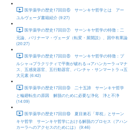
医学薬学の歴史17回目⑥ サーンキヤ哲学とは アー
ユルヴェーダ書籍紹介 (9:27)
医学薬学の歴史17回目⑦ サーンキヤ哲学の特徴：二
元論、パリナーマ・ヴェーダ（転変・展開説）、因中有果論
(20:27)
医学薬学の歴史17回目⑧ サーンキヤ哲学の特徴：プ
ルシャ→プラクリティで平衡が破れる→アハンカーラ→マナ
ス、五感覚器官、五行動器官、パンチャ・サンマートラ→五
大元素 (6:42)
医学薬学の歴史17回目⑨ 二十五諦 サーンキヤ哲学
と輪廻転生の原因 解脱のために必要な浄化 浄と不浄
(14:09)
医学薬学の歴史17回目⑩ 夏目漱石「草枕」とサーン
キヤ哲学 サーンキヤ哲学における解脱のプロセス（アハン
カーラへのアクセスのためには） (9:46)